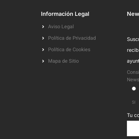
Información Legal
News
Aviso Legal
Política de Privacidad
Suscr
Política de Cookies
reci
Mapa de Sitio
ayun
Consi
Newsl
SI
Tu co