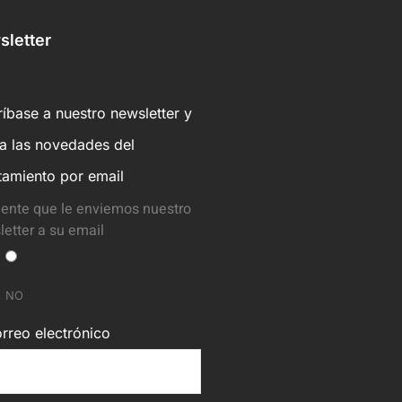
letter
íbase a nuestro newsletter y
ba las novedades del
tamiento por email
ente que le enviemos nuestro
etter a su email
NO
rreo electrónico