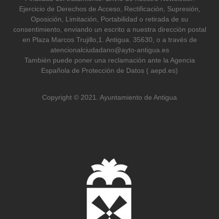
Ejercicio de Derechos de Acceso, Rectificación, Supresión,
Oposición, Limitación, Portabilidad o retirada de su
consentimiento, enviando un escrito a nuestra dirección postal
en Plaza Marcos Trujillo,1. Antigua. 35630, o a través de
atencionalciudadano@ayto-antigua.es
También puede poner una reclamación ante la Agencia
Española de Protección de Datos ( aepd.es)
Copyright © 2021. Ayuntamiento de Antigua