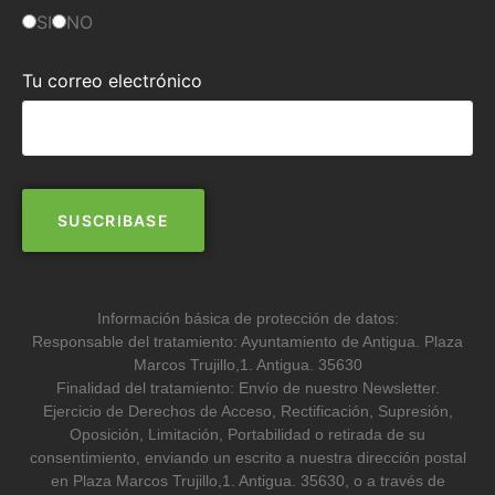
SI
NO
Tu correo electrónico
Información básica de protección de datos:
Responsable del tratamiento: Ayuntamiento de Antigua. Plaza
Marcos Trujillo,1. Antigua. 35630
Finalidad del tratamiento: Envío de nuestro Newsletter.
Ejercicio de Derechos de Acceso, Rectificación, Supresión,
Oposición, Limitación, Portabilidad o retirada de su
consentimiento, enviando un escrito a nuestra dirección postal
en Plaza Marcos Trujillo,1. Antigua. 35630, o a través de