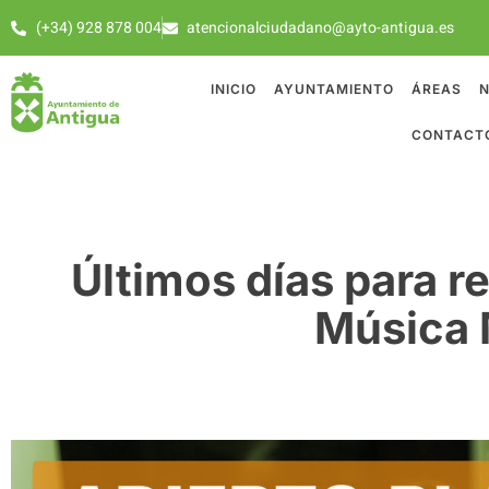
(+34) 928 878 004
atencionalciudadano@ayto-antigua.es
INICIO
AYUNTAMIENTO
ÁREAS
N
CONTACT
Últimos días para r
Música 