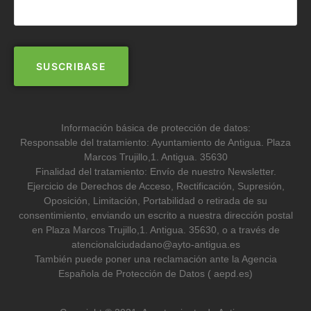
Información básica de protección de datos:
Responsable del tratamiento: Ayuntamiento de Antigua. Plaza
Marcos Trujillo,1. Antigua. 35630
Finalidad del tratamiento: Envío de nuestro Newsletter.
Ejercicio de Derechos de Acceso, Rectificación, Supresión,
Oposición, Limitación, Portabilidad o retirada de su
consentimiento, enviando un escrito a nuestra dirección postal
en Plaza Marcos Trujillo,1. Antigua. 35630, o a través de
atencionalciudadano@ayto-antigua.es
También puede poner una reclamación ante la Agencia
Española de Protección de Datos ( aepd.es)