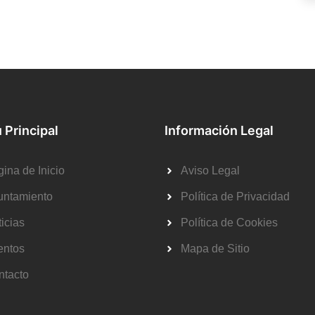
 Principal
Información Legal
ina de Inicio
Aviso Legal
untamiento
Política de Privacidad
icias
Política de Cookies
entos
Mapa de Sitio
ntacto