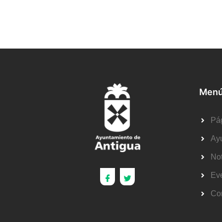
Menú
Pág
Ay
Not
Ev
Co