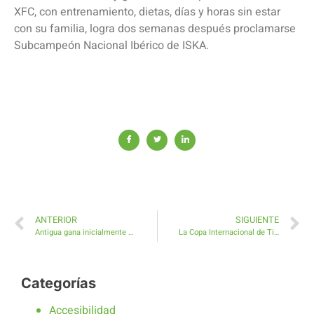
XFC, con entrenamiento, dietas, días y horas sin estar
con su familia, logra dos semanas después proclamarse
Subcampeón Nacional Ibérico de ISKA.
ANTERIOR
SIGUIENTE
Antigua gana inicialmente el procedimiento de titularidad sobre la parcela de la desaladora de Salinas Golf
La Copa Internacional de Tiro en MorroNegro alcanza su más alto nivel en calidad, participantes y magnífico ambiente
Categorías
Accesibilidad