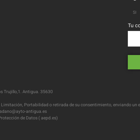
SI
Tu co
 Trujillo,1. Antigua. 35630
 Limitación, Portabilidad o retirada de su consentimiento, enviando un e
iudadano@ayto-antigua.es
rotección de Datos ( aepd.es)