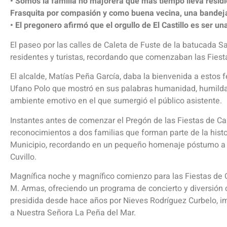
• Somos la familia no majorera que más tiempo lleva residi
Frasquita por compasión y como buena vecina, una bande
• El pregonero afirmó que el orgullo de El Castillo es ser 
El paseo por las calles de Caleta de Fuste de la batucada 
residentes y turistas, recordando que comenzaban las Fies
El alcalde, Matías Peña García, daba la bienvenida a estos f
Ufano Polo que mostró en sus palabras humanidad, humildad
ambiente emotivo en el que sumergió el público asistente.
Instantes antes de comenzar el Pregón de las Fiestas de Ca
reconocimientos a dos familias que forman parte de la histor
Municipio, recordando en un pequeño homenaje póstumo a D
Cuvillo.
Magnífica noche y magnífico comienzo para las Fiestas de Ca
M. Armas, ofreciendo un programa de concierto y diversión c
presidida desde hace años por Nieves Rodríguez Curbelo, i
a Nuestra Señora La Peña del Mar.