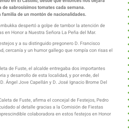
endo en El Castillo, desde que entonces nos dejara
ja de sabrosísimos tomates cada semana.
una familia de un montón de nacionalidades.
Sambukka despertó a golpe de tambor la atención de
tas en Honor a Nuestra Señora La Peña del Mar.
estejos y a su distinguido pregonero D. Francisco
, cercanía y un humor gallego que rompía con risas el
leta de Fuste, el alcalde entregaba dos importantes
ia y desarrollo de esta localidad, y por ende, del
. Ángel Jove Capellán y D. José Ignacio Brome Del
leta de Fuste, afirma el concejal de Festejos, Pedro
uidado al detalle gracias a la Comisión de Fiestas
mprescindible colaboradora en estos festejos en Honor