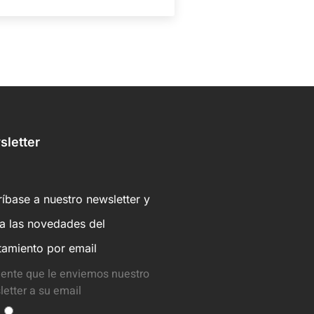
letter
íbase a nuestro newsletter y
ba las novedades del
tamiento por email
ente que le enviemos nuestro
etter a su email