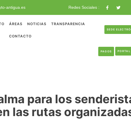
to-antigua.es
Redes Sociales :
TO
ÁREAS
NOTICIAS
TRANSPARENCIA
SEDE ELECTR
CONTACTO
PORTAL
PAGOS
Palma para los senderis
en las rutas organizada