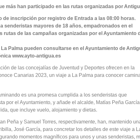
ue más han participado en las rutas organizadas por Antig
zo de inscripción por registro de Entrada a las 08:00 horas.
ia a senderistas mayores de 18 años, empadronados en el
as rutas de las campañas organizadas por el Ayuntamiento 
je a La Palma pueden consultarse en el Ayuntamiento de Antig
rónica www.ayto-antigua.es
ción de las concejalías de Juventud y Deportes ofrecen en la
noce Canarias 2023, un viaje a La Palma para conocer camin
caminando es una promesa cumplida a los senderistas que
ta por el Ayuntamiento, y añade el alcalde, Matías Peña García
da, que incluye vuelo, alojamiento y dietas.
tan Peña y Samuel Torres, respectivamente, han, mantenido un
billa, José García, para concretar los detalles de este viaje a L
egurando momentos magníficos para unos y unas senderistas, 