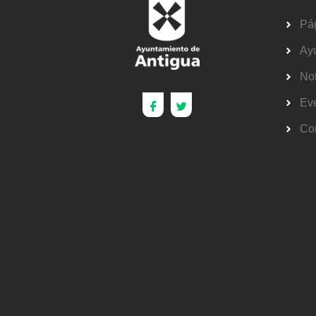
Pág
Ay
Not
Ev
Co