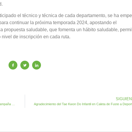
d.
rticipado el técnico y técnica de cada departamento, se ha emp
s para continuar la próxima temporada 2024, apostando el
a propuesta saludable, que fomenta un hábito saludable, permi
nivel de inscripción en cada ruta.
SIGUIE
Éxito de inscripción en todas las actividades juveniles en la campaña de verano de Antigua