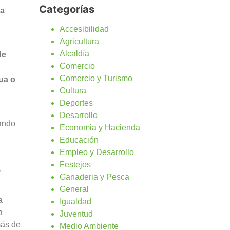
Categorías
ua
Accesibilidad
Agricultura
Alcaldía
de
Comercio
Comercio y Turismo
ua o
Cultura
Deportes
Desarrollo
ando
Economia y Hacienda
Educación
Empleo y Desarrollo
Festejos
,
Ganaderia y Pesca
General
a
Igualdad
a
Juventud
más de
Medio Ambiente