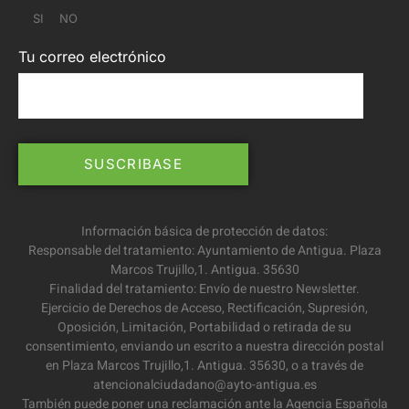
SI
NO
Tu correo electrónico
Información básica de protección de datos:
Responsable del tratamiento: Ayuntamiento de Antigua. Plaza
Marcos Trujillo,1. Antigua. 35630
Finalidad del tratamiento: Envío de nuestro Newsletter.
Ejercicio de Derechos de Acceso, Rectificación, Supresión,
Oposición, Limitación, Portabilidad o retirada de su
consentimiento, enviando un escrito a nuestra dirección postal
en Plaza Marcos Trujillo,1. Antigua. 35630, o a través de
atencionalciudadano@ayto-antigua.es
También puede poner una reclamación ante la Agencia Española