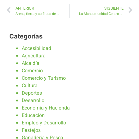
ANTERIOR
SIGUIENTE
Arena, tierra y acrílicos de color en la exposición de Toñi Gómez
La Mancomunidad Centro Sur convenia con el Cabildo de Fuerteventura una financiación de 110.000 euros que refuerza la prestación psicosocial
Categorías
Accesibilidad
Agricultura
Alcaldía
Comercio
Comercio y Turismo
Cultura
Deportes
Desarrollo
Economia y Hacienda
Educación
Empleo y Desarrollo
Festejos
Ganaderia y Pesca