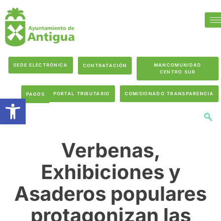
SEDE ELECTRÓNICA
MANCOMUNIDAD
CONTRATACIÓN
CENTRO SUR
PORTAL TRIBUTARIO
COMISIONADO TRANSPARENCIA
PAGOS
Abrir barra de herramientas
Verbenas,
Exhibiciones y
Asaderos populares
protagonizan las