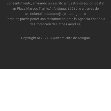
consentimiento, enviando un escrito a nuestra dirección postal
en Plaza Marcos Trujillo,1. Antigua. 35630, o a través de
atencionalciudadano@ayto-antigua.es
También puede poner una reclamación ante la Agencia Española
de Protección de Datos ( aepd.es)
Copyright © 2021. Ayuntamiento de Antigua