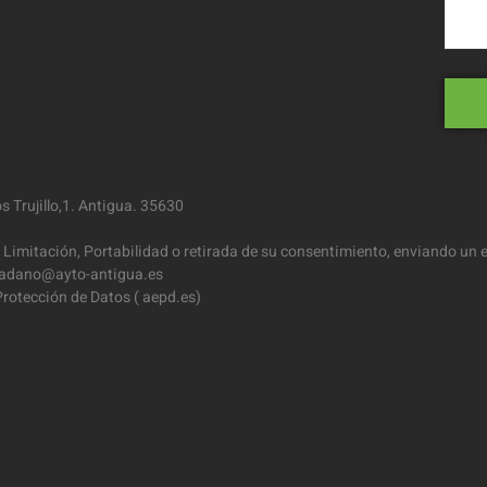
 Trujillo,1. Antigua. 35630
 Limitación, Portabilidad o retirada de su consentimiento, enviando un e
iudadano@ayto-antigua.es
rotección de Datos ( aepd.es)