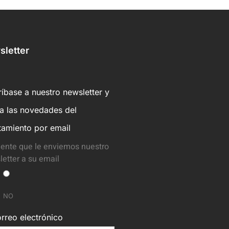
letter
íbase a nuestro newsletter y
ba las novedades del
tamiento por email
ente que le enviemos nuestro
etter a su email
NO
rreo electrónico