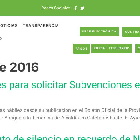
Redes Sociales :
OTICIAS
TRANSPARENCIA
SEDE ELECTRÓNICA
CONTRA
O
PORTAL TRIBUTARIO
PAGOS
e 2016
es para solicitar Subvenciones 
ías hábiles desde su publicación en el Boletín Oficial de la Pr
 Antigua o la Tenencia de Alcaldía en Caleta de Fuste. El Ayu
to de silencio en recuerdo de 