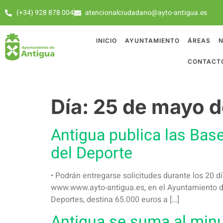
(+34) 928 878 004
atencionalciudadano@ayto-antigua.es
INICIO
AYUNTAMIENTO
ÁREAS
N
CONTACT
Día:
25 de mayo d
Antigua publica las Bas
del Deporte
• Podrán entregarse solicitudes durante los 20 d
www.www.ayto-antigua.es, en el Ayuntamiento de
Deportes, destina 65.000 euros a […]
Antigua se suma al minu