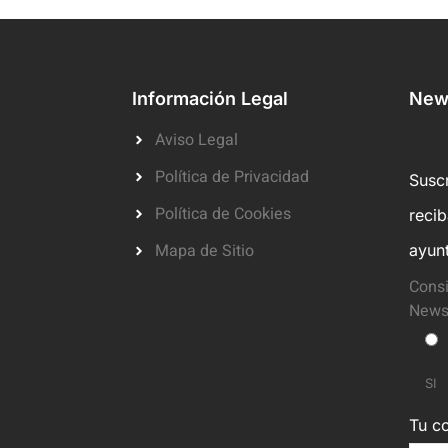
Información Legal
News
Aviso Legal
Política de Privacidad
Suscr
Política de Cookies
reci
Mapa de Sitio
ayun
Consi
Newsl
SI
Tu co