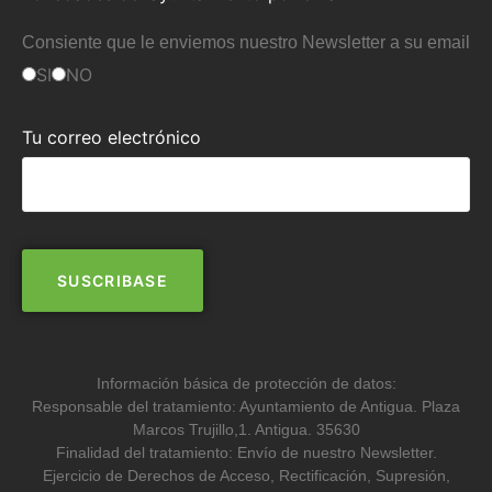
Consiente que le enviemos nuestro Newsletter a su email
SI
NO
Tu correo electrónico
Información básica de protección de datos:
Responsable del tratamiento: Ayuntamiento de Antigua. Plaza
Marcos Trujillo,1. Antigua. 35630
Finalidad del tratamiento: Envío de nuestro Newsletter.
Ejercicio de Derechos de Acceso, Rectificación, Supresión,