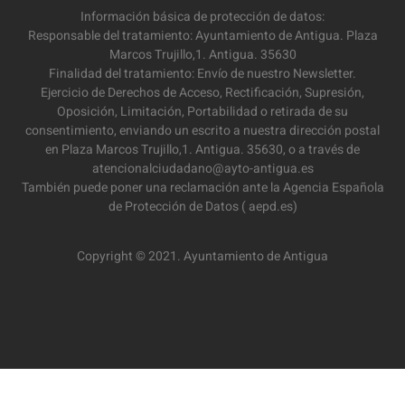
Información básica de protección de datos:
Responsable del tratamiento: Ayuntamiento de Antigua. Plaza
Marcos Trujillo,1. Antigua. 35630
Finalidad del tratamiento: Envío de nuestro Newsletter.
Ejercicio de Derechos de Acceso, Rectificación, Supresión,
Oposición, Limitación, Portabilidad o retirada de su
consentimiento, enviando un escrito a nuestra dirección postal
en Plaza Marcos Trujillo,1. Antigua. 35630, o a través de
atencionalciudadano@ayto-antigua.es
También puede poner una reclamación ante la Agencia Española
de Protección de Datos ( aepd.es)
Copyright © 2021. Ayuntamiento de Antigua