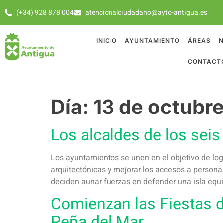
(+34) 928 878 004
atencionalciudadano@ayto-antigua.es
INICIO
AYUNTAMIENTO
ÁREAS
N
CONTACT
Día:
13 de octubr
Los alcaldes de los sei
Los ayuntamientos se unen en el objetivo de logra
arquitectónicas y mejorar los accesos a personas 
deciden aunar fuerzas en defender una isla equi
Comienzan las Fiestas d
Peña del Mar