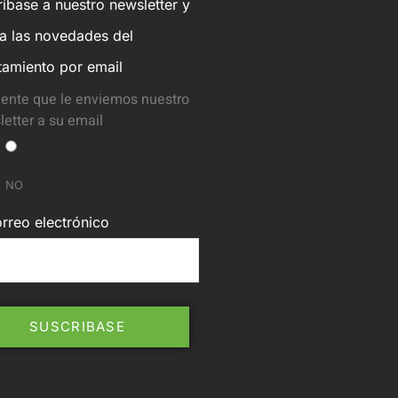
íbase a nuestro newsletter y
ba las novedades del
tamiento por email
ente que le enviemos nuestro
etter a su email
NO
rreo electrónico