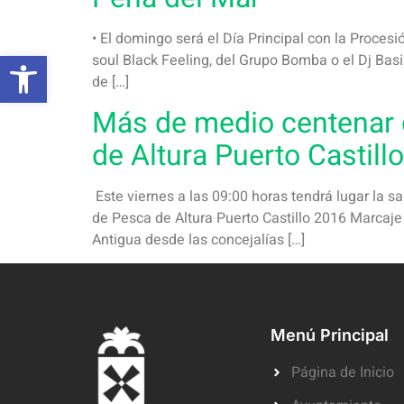
• El domingo será el Día Principal con la Procesi
Abrir barra de herramientas
soul Black Feeling, del Grupo Bomba o el Dj Bas
de […]
Más de medio centenar d
de Altura Puerto Castillo
Este viernes a las 09:00 horas tendrá lugar la 
de Pesca de Altura Puerto Castillo 2016 Marcaje
Antigua desde las concejalías […]
Menú Principal
Página de Inicio