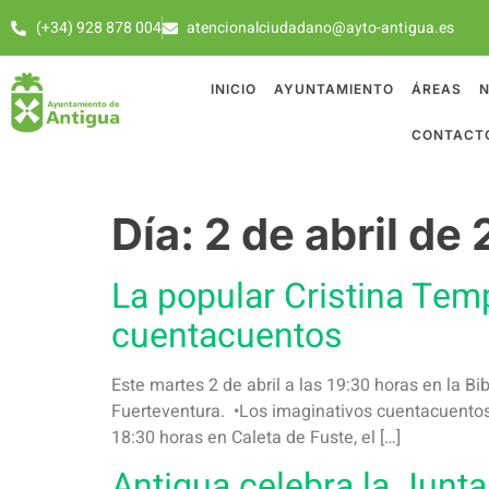
(+34) 928 878 004
atencionalciudadano@ayto-antigua.es
INICIO
AYUNTAMIENTO
ÁREAS
N
CONTACT
Día:
2 de abril de
La popular Cristina Temp
cuentacuentos
Este martes 2 de abril a las 19:30 horas en la Bi
Fuerteventura. •Los imaginativos cuentacuentos 
18:30 horas en Caleta de Fuste, el […]
Antigua celebra la Junt