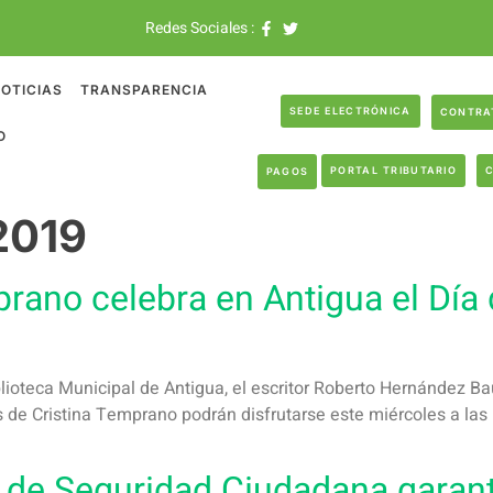
Redes Sociales :
OTICIAS
TRANSPARENCIA
SEDE ELECTRÓNICA
CONTRA
O
PORTAL TRIBUTARIO
PAGOS
 2019
rano celebra en Antigua el Día 
blioteca Municipal de Antigua, el escritor Roberto Hernández Bau
de Cristina Temprano podrán disfrutarse este miércoles a las 1
a de Seguridad Ciudadana garant