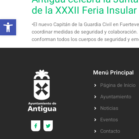
de la XXXII Feria Insula
Abrir barra de herramientas
•El nuevo Capitán de la Guardia Civil en Fuertev
coordinar medidas de seguridad y colaboración.
conforman todos los cuerpos de seguridad y em
Menú Principal
Página de Inicio
Ayuntamiento
Noticias
Eventos
Contacto