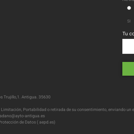
SI
Tu co
 Trujillo,1. Antigua. 35630
 Limitación, Portabilidad o retirada de su consentimiento, enviando un e
iudadano@ayto-antigua.es
rotección de Datos ( aepd.es)