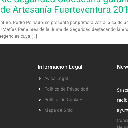
r de Artesanía Fuerteventura 20
entura, Pedro Peinado, se presenta por primera vez al alcalde 
 •Matías Peña preside la Junta de Seguridad destacando la en
ergencias cuya […]
Información Legal
News
Aviso Legal
Política de Privacidad
Suscr
Política de Cookies
reci
Mapa de Sitio
ayun
Consi
Newsl