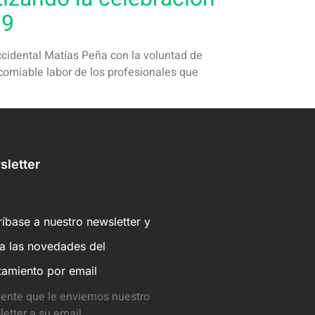
19
accidental Matías Peña con la voluntad de
comiable labor de los profesionales que
letter
íbase a nuestro newsletter y
ba las novedades del
tamiento por email
ente que le enviemos nuestro
etter a su email