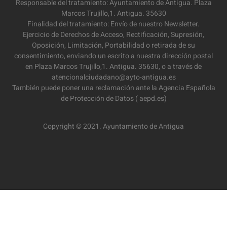
Responsable del tratamiento: Ayuntamiento de Antigua. Plaza
Marcos Trujillo,1. Antigua. 35630
Finalidad del tratamiento: Envío de nuestro Newsletter.
Ejercicio de Derechos de Acceso, Rectificación, Supresión,
Oposición, Limitación, Portabilidad o retirada de su
consentimiento, enviando un escrito a nuestra dirección postal
en Plaza Marcos Trujillo,1. Antigua. 35630, o a través de
atencionalciudadano@ayto-antigua.es
También puede poner una reclamación ante la Agencia Española
de Protección de Datos ( aepd.es)
Copyright © 2021. Ayuntamiento de Antigua