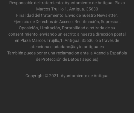
Responsable del tratamiento: Ayuntamiento de Antigua. Plaza
Marcos Trujillo,1. Antigua. 35630
Finalidad del tratamiento: Envío de nuestro Newsletter.
Ejercicio de Derechos de Acceso, Rectificación, Supresión,
Oposición, Limitación, Portabilidad o retirada de su
consentimiento, enviando un escrito a nuestra dirección postal
en Plaza Marcos Trujillo,1. Antigua. 35630, o a través de
atencionalciudadano@ayto-antigua.es
También puede poner una reclamación ante la Agencia Española
de Protección de Datos ( aepd.es)
Copyright © 2021. Ayuntamiento de Antigua