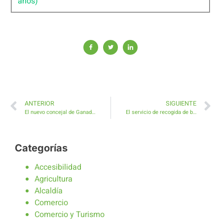
años)
ANTERIOR
SIGUIENTE
El nuevo concejal de Ganadería se presenta al Comisionado del Mancomún de Antigua
El servicio de recogida de basura en el Municipio en primera línea de vanguardia y modernidad de Canarias
Categorías
Accesibilidad
Agricultura
Alcaldía
Comercio
Comercio y Turismo