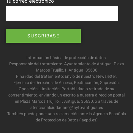
Tu correo electrónico
Información básica de protección de datos:
Responsable del tratamiento: Ayuntamiento de Antigua. Plaza
Marcos Trujillo,1. Antigua. 35630
Finalidad del tratamiento: Envío de nuestro Newsletter.
Ejercicio de Derechos de Acceso, Rectificación, Supresión,
Oposición, Limitación, Portabilidad o retirada de su
consentimiento, enviando un escrito a nuestra dirección postal
en Plaza Marcos Trujillo,1. Antigua. 35630, o a través de
atencionalciudadano@ayto-antigua.es
También puede poner una reclamación ante la Agencia Española
de Protección de Datos ( aepd.es)