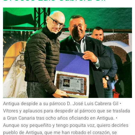
Antigua despide a su párroco D. José Luis Cabrera Gil •
Vítores y aplausos para despedir al párroco que se traslada
a Gran Canaria tras ocho años oficiando en Antigua. •
Aunque soy pequeñito y tengo poquita voz, quiero decirles
pueblo de Antigua, que me han robado el corazón, se