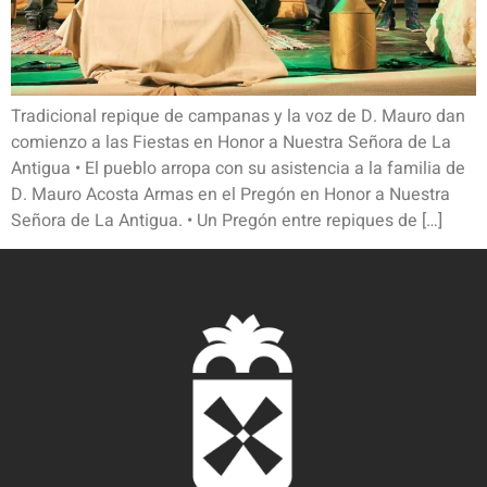
Tradicional repique de campanas y la voz de D. Mauro dan
comienzo a las Fiestas en Honor a Nuestra Señora de La
Antigua • El pueblo arropa con su asistencia a la familia de
D. Mauro Acosta Armas en el Pregón en Honor a Nuestra
Señora de La Antigua. • Un Pregón entre repiques de […]