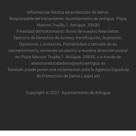
Información básica de protección de datos:
Responsable del tratamiento: Ayuntamiento de Antigua. Plaza
Marcos Trujillo,1. Antigua. 35630
Finalidad del tratamiento: Envío de nuestro Newsletter.
Ejercicio de Derechos de Acceso, Rectificación, Supresión,
Oposición, Limitación, Portabilidad o retirada de su
consentimiento, enviando un escrito a nuestra dirección postal
en Plaza Marcos Trujillo,1. Antigua. 35630, o a través de
atencionalciudadano@ayto-antigua.es
También puede poner una reclamación ante la Agencia Española
de Protección de Datos ( aepd.es)
Copyright © 2021. Ayuntamiento de Antigua