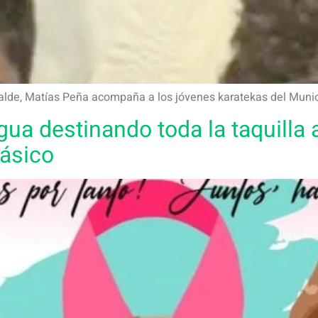
alcalde, Matías Peña acompaña a los jóvenes karatekas del Muni
ua destinando toda la taquilla a
ásico