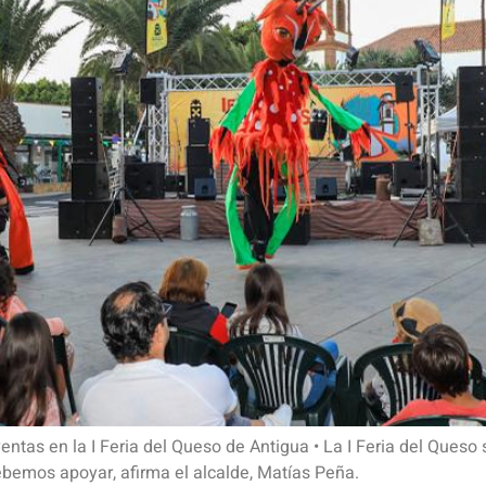
tas en la I Feria del Queso de Antigua • La I Feria del Queso s
bemos apoyar, afirma el alcalde, Matías Peña.