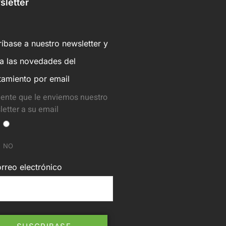
letter
íbase a nuestro newsletter y
ba las novedades del
tamiento por email
ente que le enviemos nuestro
etter a su email
NO
rreo electrónico