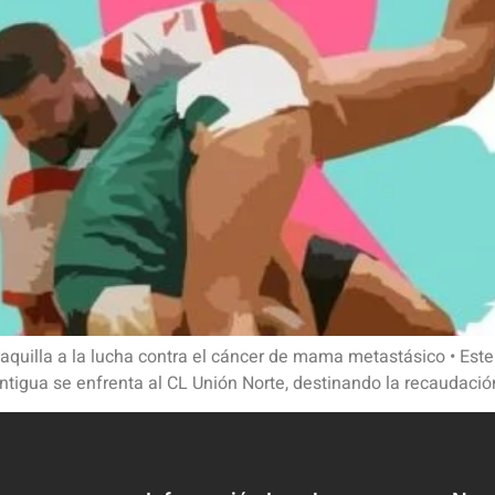
aquilla a la lucha contra el cáncer de mama metastásico • Est
Antigua se enfrenta al CL Unión Norte, destinando la recaudación