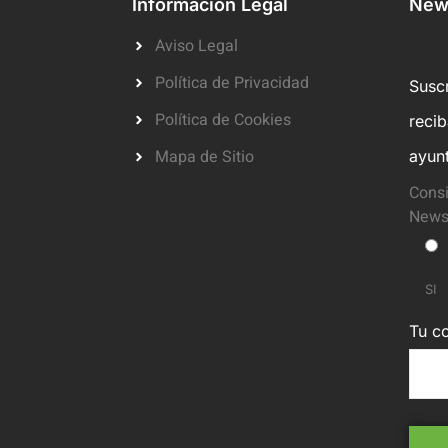
Información Legal
News
Aviso Legal
Política de Privacidad
Suscr
Política de Cookies
reci
Mapa de Sitio
ayun
Consi
Newsl
SI
Tu co