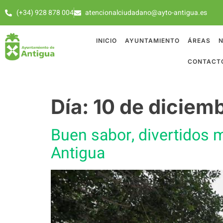
(+34) 928 878 004
atencionalciudadano@ayto-antigua.es
INICIO
AYUNTAMIENTO
ÁREAS
N
CONTACT
Día:
10 de diciem
Buen sabor, divertidos 
Antigua