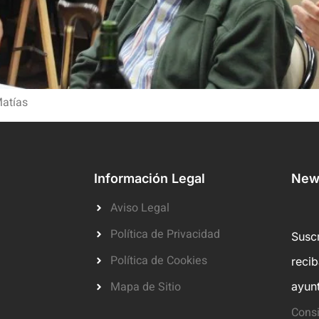
Matías
Información Legal
News
Aviso Legal
Política de Privacidad
Suscr
Política de Cookies
reci
Mapa de Sitio
ayun
Consi