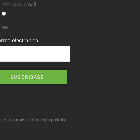
etter a su email
NO
rreo electrónico
scrito a nuestra dirección postal en