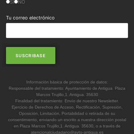
SI
NO
Tu correo electrónico
Información básica de protección de datos:
Responsable del tratamiento: Ayuntamiento de Antigua. Plaza
Marcos Trujillo,1. Antigua. 35630
Finalidad del tratamiento: Envío de nuestro Newsletter.
Ejercicio de Derechos de Acceso, Rectificación, Supresión,
Oposición, Limitación, Portabilidad o retirada de su
consentimiento, enviando un escrito a nuestra dirección postal
en Plaza Marcos Trujillo,1. Antigua. 35630, o a través de
atencionalciudadano@ayto-antigua.es