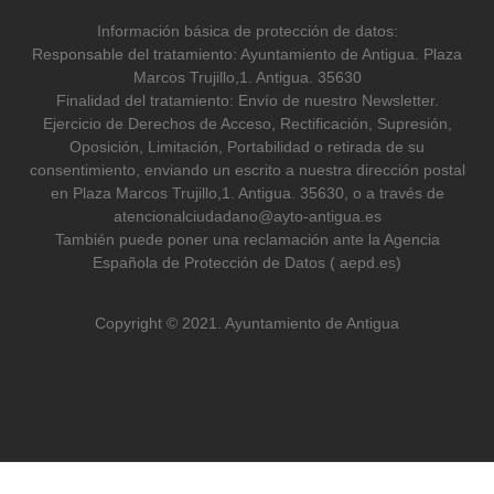
Información básica de protección de datos:
Responsable del tratamiento: Ayuntamiento de Antigua. Plaza
Marcos Trujillo,1. Antigua. 35630
Finalidad del tratamiento: Envío de nuestro Newsletter.
Ejercicio de Derechos de Acceso, Rectificación, Supresión,
Oposición, Limitación, Portabilidad o retirada de su
consentimiento, enviando un escrito a nuestra dirección postal
en Plaza Marcos Trujillo,1. Antigua. 35630, o a través de
atencionalciudadano@ayto-antigua.es
También puede poner una reclamación ante la Agencia
Española de Protección de Datos ( aepd.es)
Copyright © 2021. Ayuntamiento de Antigua