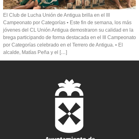
El Club de Lucha Unión de Antigua brilla en el III
Campeonato por Categorías • Este fin de semana, los más
jóvenes del CL Unión Antigua demostraron su calidad en la
brega participando de forma destacada en el III Campeonato
por Categorías celebrado en el Terrero de Antigua. • El
alcalde, Matías Peña y el […]