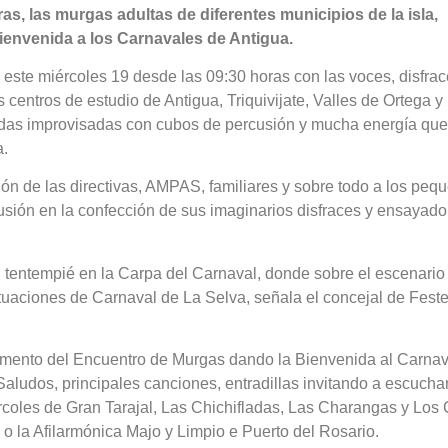
oras, las murgas adultas de diferentes municipios de la isla,
envenida a los Carnavales de Antigua.
este miércoles 19 desde las 09:30 horas con las voces, disfrac
centros de estudio de Antigua, Triquivijate, Valles de Ortega y 
adas improvisadas con cubos de percusión y mucha energía que
a.
ión de las directivas, AMPAS, familiares y sobre todo a los peq
usión en la confección de sus imaginarios disfraces y ensayado
un tentempié en la Carpa del Carnaval, donde sobre el escenario
tuaciones de Carnaval de La Selva, señala el concejal de Fest
momento del Encuentro de Murgas dando la Bienvenida al Carnav
Saludos, principales canciones, entradillas invitando a escuch
ércoles de Gran Tarajal, Las Chichifladas, Las Charangas y Los
o la Afilarmónica Majo y Limpio e Puerto del Rosario.