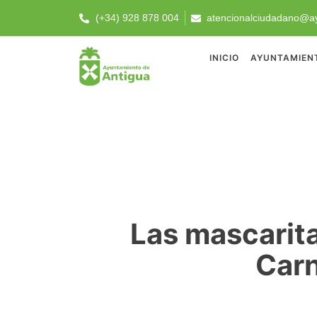
(+34) 928 878 004
atencionalciudadano@ay
INICIO
AYUNTAMIEN
Las mascarita
Carn