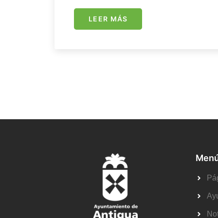
LEER MÁS
Menú
Pág
Ay
Not