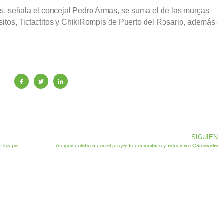
es, señala el concejal Pedro Armas, se suma el de las murgas
itos, Tictactitos y ChikiRompis de Puerto del Rosario, además
SIGUIE
El Ayuntamiento de Antigua respalda económicamente a todos los participantes carnavaleros