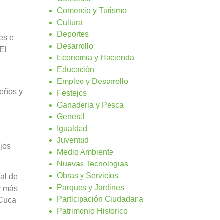
Comercio y Turismo
Cultura
Deportes
es e
Desarrollo
El
Economia y Hacienda
Educación
Empleo y Desarrollo
ueños y
Festejos
Ganaderia y Pesca
General
Igualdad
Juventud
ejos
Medio Ambiente
Nuevas Tecnologias
Obras y Servicios
al de
Parques y Jardines
ar más
Participación Ciudadana
 Cuca
Patrimonio Historico