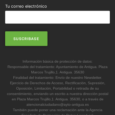
Tu correo electrónico
Información básica de protección de datos:
Responsable del tratamiento: Ayuntamiento de Antigua. Plaza
Marcos Trujillo,1. Antigua. 35630
Finalidad del tratamiento: Envío de nuestro Newsletter.
Ejercicio de Derechos de Acceso, Rectificación, Supresión,
Oposición, Limitación, Portabilidad o retirada de su
consentimiento, enviando un escrito a nuestra dirección postal
en Plaza Marcos Trujillo,1. Antigua. 35630, o a través de
atencionalciudadano@ayto-antigua.es
También puede poner una reclamación ante la Agencia