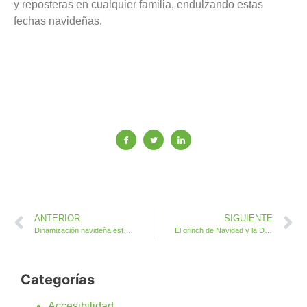
y reposteras en cualquier familia, endulzando estas
fechas navideñas.
ANTERIOR
SIGUIENTE
Dinamización navideña este jueves en Caleta de Fuste
El grinch de Navidad y la DJ Supersonikka llegan este viernes a Caleta de Fuste
Categorías
Accesibilidad