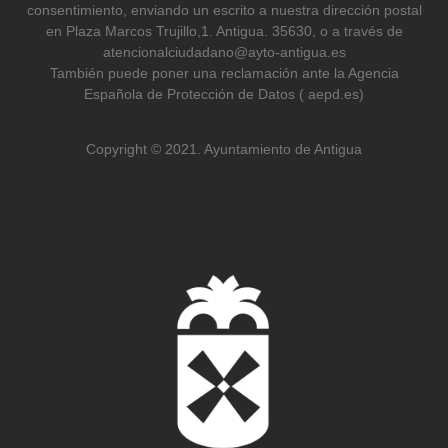
consentimiento, enviando un escrito a nuestra dirección postal
en Plaza Marcos Trujillo,1. Antigua. 35630, o a través de
atencionalciudadano@ayto-antigua.es
También puede poner una reclamación ante la Agencia
Española de Protección de Datos ( aepd.es)
Copyright © 2021. Ayuntamiento de Antigua