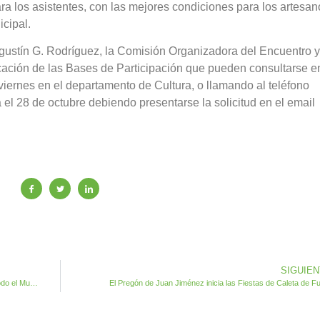
ra los asistentes, con las mejores condiciones para los artesan
icipal.
 Agustín G. Rodríguez, la Comisión Organizadora del Encuentro 
cación de las Bases de Participación que pueden consultarse e
iernes en el departamento de Cultura, o llamando al teléfono
 el 28 de octubre debiendo presentarse la solicitud en el email
SIGUIE
Antigua aprueba retirar la Tasa por Recogida de Basura en todo el Municipio
El Pregón de Juan Jiménez inicia las Fiestas de Caleta de F