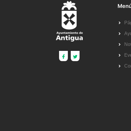
Menú
Pág
Ay
Not
Ev
Co