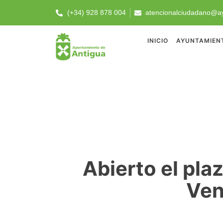
(+34) 928 878 004
atencionalciudadano@ay
INICIO
AYUNTAMIEN
Abierto el plaz
Ven