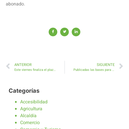
abonado.
ANTERIOR
SIGUIENTE
Este viernes finaliza el plazo de inscripción al XXXI Encuentro Insular de Villancicos Antigua 2015
Publicadas las bases para la elección de Reinas del Carnaval Antigua 2016
Categorías
Accesibilidad
Agricultura
Alcaldía
Comercio