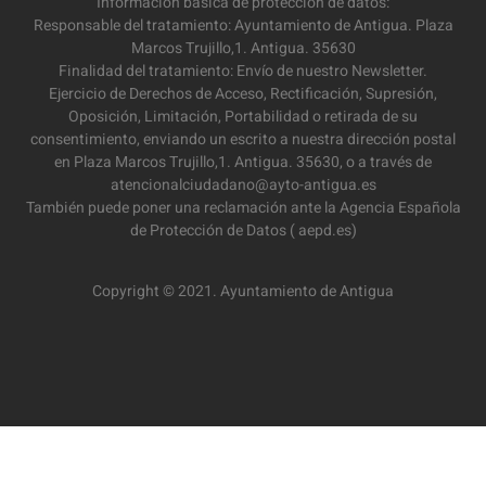
Información básica de protección de datos:
Responsable del tratamiento: Ayuntamiento de Antigua. Plaza
Marcos Trujillo,1. Antigua. 35630
Finalidad del tratamiento: Envío de nuestro Newsletter.
Ejercicio de Derechos de Acceso, Rectificación, Supresión,
Oposición, Limitación, Portabilidad o retirada de su
consentimiento, enviando un escrito a nuestra dirección postal
en Plaza Marcos Trujillo,1. Antigua. 35630, o a través de
atencionalciudadano@ayto-antigua.es
También puede poner una reclamación ante la Agencia Española
de Protección de Datos ( aepd.es)
Copyright © 2021. Ayuntamiento de Antigua