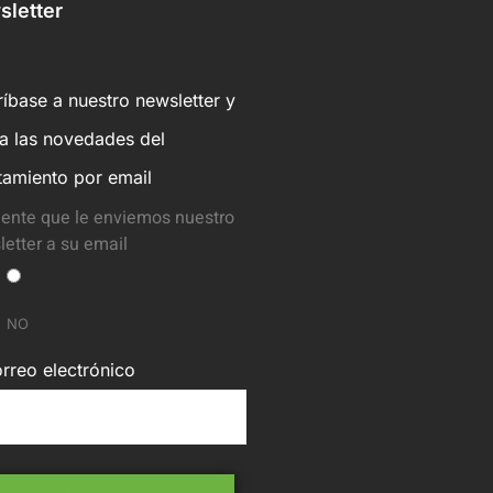
letter
íbase a nuestro newsletter y
ba las novedades del
tamiento por email
ente que le enviemos nuestro
etter a su email
NO
rreo electrónico