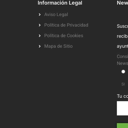
Información Legal
News
Aviso Legal
Política de Privacidad
Suscr
Política de Cookies
reci
Mapa de Sitio
ayun
Consi
Newsl
SI
Tu co