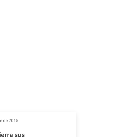
re de 2015
ierra sus