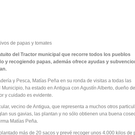
tivos de papas y tomates
atuito del Tractor municipal que recorre todos los pueblos
do y recogiendo papas, además ofrece ayudas y subvencio
tan.
dería y Pesca, Matías Peña en su ronda de visitas a todas las
l Municipio, ha estado en Antigua con Agustín Alberto, dueño d
or y cuidado es evidente.
ticular, vecino de Antigua, que representa a muchos otros particu
glan sus gavias, las plantan y no sólo obtienen una buena cose
firma Matías Peña.
plantado más de 20 sacos y prevé recoger unos 4.000 kilos de