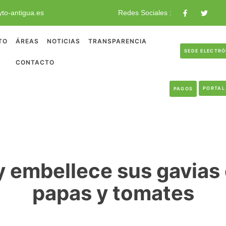
to-antigua.es
Redes Sociales :
TO
ÁREAS
NOTICIAS
TRANSPARENCIA
SEDE ELECTR
CONTACTO
PORTAL
PAGOS
y embellece sus gavias 
papas y tomates