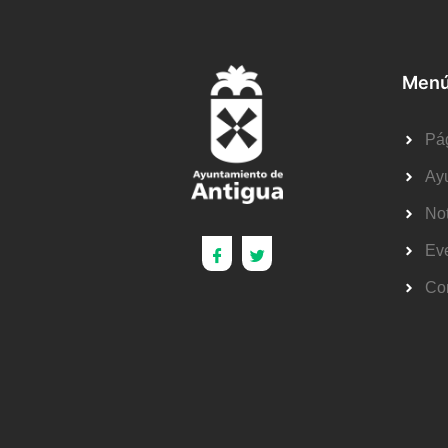
Menú
Pág
Ay
Not
Ev
Co