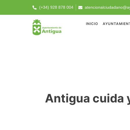
(+34) 928 878 004
atencionalciudadano@ay
INICIO
AYUNTAMIEN
Antigua cuida 