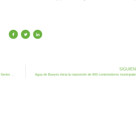
SIGUIE
Felicidades al Club San Crispín de Antigua participante en las Series Mundiales de Tiro con Arco en Luxemburgo