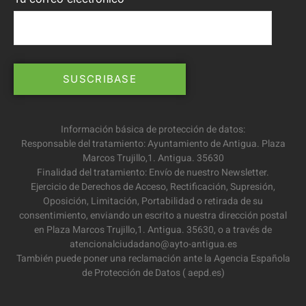
Información básica de protección de datos:
Responsable del tratamiento: Ayuntamiento de Antigua. Plaza
Marcos Trujillo,1. Antigua. 35630
Finalidad del tratamiento: Envío de nuestro Newsletter.
Ejercicio de Derechos de Acceso, Rectificación, Supresión,
Oposición, Limitación, Portabilidad o retirada de su
consentimiento, enviando un escrito a nuestra dirección postal
en Plaza Marcos Trujillo,1. Antigua. 35630, o a través de
atencionalciudadano@ayto-antigua.es
También puede poner una reclamación ante la Agencia Española
de Protección de Datos ( aepd.es)