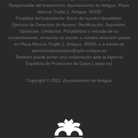
Responsable del tratamiento: Ayuntamiento de Antigua. Plaza
Marcos Trujillo,1. Antigua. 35630
Finalidad del tratamiento: Envío de nuestro Newsletter.
Ejercicio de Derechos de Acceso, Rectificación, Supresión,
Oposición, Limitación, Portabilidad o retirada de su
consentimiento, enviando un escrito a nuestra dirección postal
en Plaza Marcos Trujillo,1. Antigua. 35630, o a través de
atencionalciudadano@ayto-antigua.es
También puede poner una reclamación ante la Agencia
Española de Protección de Datos ( aepd.es)
Copyright © 2021. Ayuntamiento de Antigua