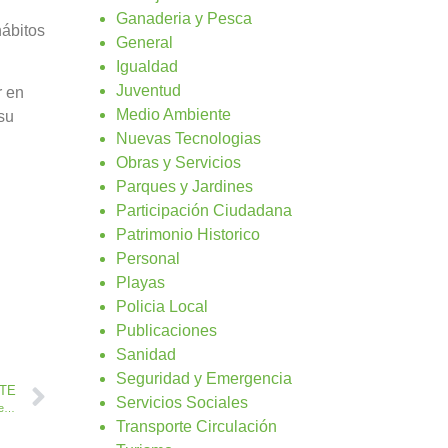
Ganaderia y Pesca
hábitos
General
Igualdad
Juventud
r en
Medio Ambiente
 su
Nuevas Tecnologias
Obras y Servicios
Parques y Jardines
Participación Ciudadana
Patrimonio Historico
Personal
Playas
Policia Local
Publicaciones
Sanidad
Seguridad y Emergencia
NTE
Servicios Sociales
El Ayuntamiento de Antigua amplia la bajada del IBI a todos los establecimientos turísticos
Transporte Circulación