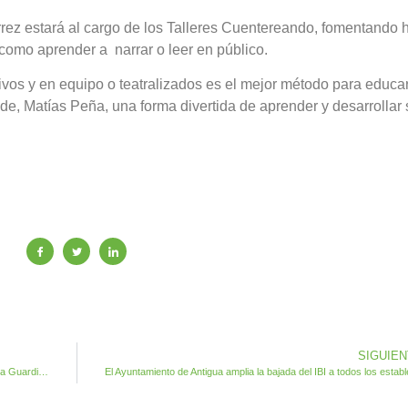
rez estará al cargo de los Talleres Cuentereando, fomentando 
 como aprender a narrar o leer en público.
tivos y en equipo o teatralizados es el mejor método para educa
alde, Matías Peña, una forma divertida de aprender y desarrollar
SIGUIE
El alcalde da la bienvenida al nuevo Brigada Comandante de la Guardia Civil