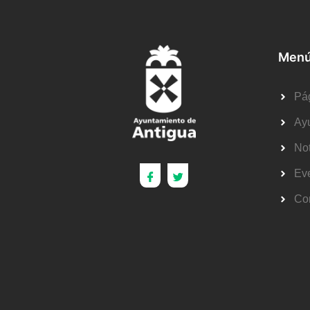
Menú
Pág
Ay
Not
Ev
Co