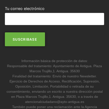
Tu correo electrónico
Información básica de protección de datos:
Responsable del tratamiento: Ayuntamiento de Antigua. Plaza
Marcos Trujillo,1. Antigua. 35630
Finalidad del tratamiento: Envío de nuestro Newsletter.
Ejercicio de Derechos de Acceso, Rectificación, Supresión,
Oposición, Limitación, Portabilidad o retirada de su
consentimiento, enviando un escrito a nuestra dirección postal
en Plaza Marcos Trujillo,1. Antigua. 35630, o a través de
atencionalciudadano@ayto-antigua.es
También puede poner una reclamación ante la Agencia