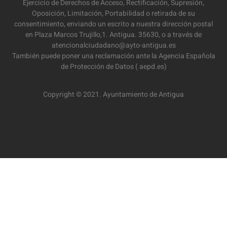
Ejercicio de Derechos de Acceso, Rectificación, Supresión,
Oposición, Limitación, Portabilidad o retirada de su
consentimiento, enviando un escrito a nuestra dirección postal
en Plaza Marcos Trujillo,1. Antigua. 35630, o a través de
atencionalciudadano@ayto-antigua.es
También puede poner una reclamación ante la Agencia Española
de Protección de Datos ( aepd.es)
Copyright © 2021. Ayuntamiento de Antigua