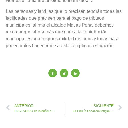
viernes o llamando al teléfono 928878004.
Las personas y familias que lo precisen tendrán todas las
facilidades que precisen para el pago de tributos
municipales, afirma el alcalde Matías Peña, debemos
recordar que ahora más que nunca la contribución
municipal es una responsabilidad de todos y todas para
poder juntos hacer frente a esta complicada situación.
ANTERIOR
SIGUIENTE
ENCENDIDO de la señal de TV en Caleta de Fuste, Montaña Blanca y Monte Castillo
La Policía Local de Antigua sorprende infragantis a los sospechosos de robos en viviendas de Caleta de Fuste y Costa de Antigua