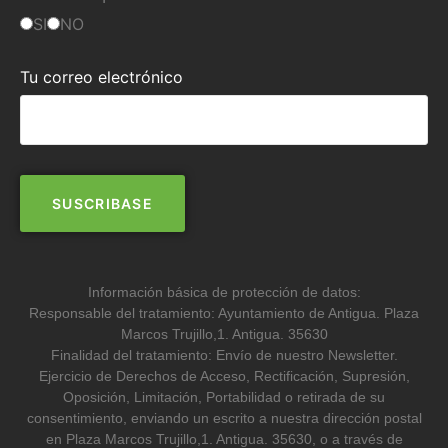
SI
NO
Tu correo electrónico
Información básica de protección de datos:
Responsable del tratamiento: Ayuntamiento de Antigua. Plaza
Marcos Trujillo,1. Antigua. 35630
Finalidad del tratamiento: Envío de nuestro Newsletter.
Ejercicio de Derechos de Acceso, Rectificación, Supresión,
Oposición, Limitación, Portabilidad o retirada de su
consentimiento, enviando un escrito a nuestra dirección postal
en Plaza Marcos Trujillo,1. Antigua. 35630, o a través de