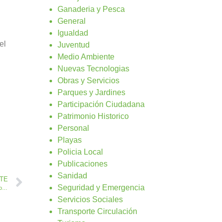
Ganaderia y Pesca
General
Igualdad
el
Juventud
Medio Ambiente
Nuevas Tecnologias
Obras y Servicios
Parques y Jardines
Participación Ciudadana
Patrimonio Historico
Personal
Playas
Policia Local
Publicaciones
Sanidad
NTE
Seguridad y Emergencia
El Ayuntamiento no respalda el proyecto de reasfaltado que el Cabildo quiere ejecutar en la vía principal de Triquivijate
Servicios Sociales
Transporte Circulación