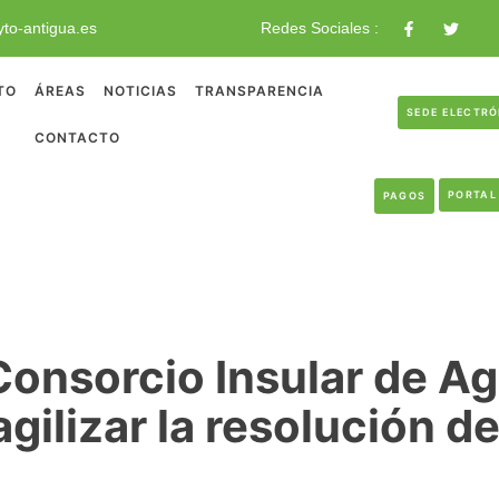
to-antigua.es
Redes Sociales :
TO
ÁREAS
NOTICIAS
TRANSPARENCIA
SEDE ELECTR
CONTACTO
PORTAL
PAGOS
onsorcio Insular de Ag
agilizar la resolución d