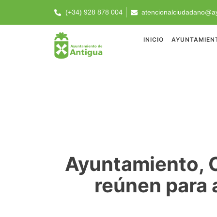
(+34) 928 878 004
atencionalciudadano@ay
INICIO
AYUNTAMIEN
Ayuntamiento, C
reúnen para 