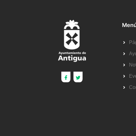
Menú
Pág
Ay
Not
Ev
Co