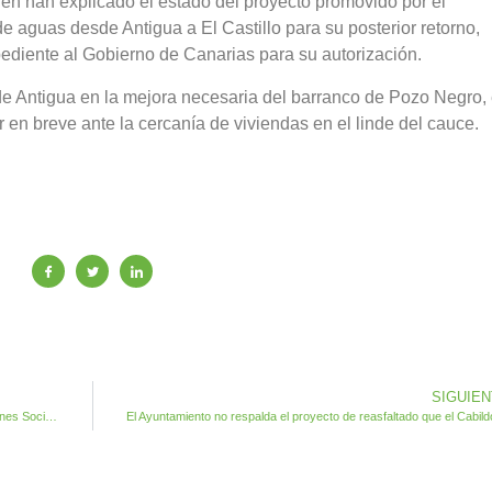
ién han explicado el estado del proyecto promovido por el
e aguas desde Antigua a El Castillo para su posterior retorno,
ediente al Gobierno de Canarias para su autorización.
de Antigua en la mejora necesaria del barranco de Pozo Negro, 
en breve ante la cercanía de viviendas en el linde del cauce.
SIGUIE
Finaliza este viernes el plazo para Subvenciones a Asociaciones Socioculturales de Antigua