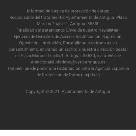
Información básica de protección de datos:
Responsable del tratamiento: Ayuntamiento de Antigua. Plaza
Marcos Trujillo,1. Antigua. 35630
Finalidad del tratamiento: Envío de nuestro Newsletter.
Ejercicio de Derechos de Acceso, Rectificación, Supresión,
Oposición, Limitación, Portabilidad o retirada de su
consentimiento, enviando un escrito a nuestra dirección postal
en Plaza Marcos Trujillo,1. Antigua. 35630, o a través de
atencionalciudadano@ayto-antigua.es
También puede poner una reclamación ante la Agencia Española
de Protección de Datos ( aepd.es)
Copyright © 2021. Ayuntamiento de Antigua