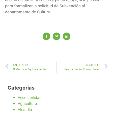
para formalizar la solicitud de Subvención al
departamento de Cultura.
ANTERIOR
SIGUIENTE
El Mercado Agrícola de Antigua impulsa las ventas de comercios y hostelería que rodean la plaza
Ayuntamiento, Consorcio Insular de Aguas y Cabildo se reúnen para agilizar la resolución de expedientes
Categorías
Accesibilidad
Agricultura
Alcaldía