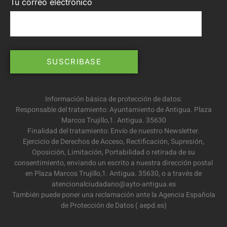
Tu correo electrónico
Información básica de protección de datos:
Responsable del tratamiento: Ayuntamiento de Antigua. Plaza
Marcos Trujillo,1. Antigua. 35630
Finalidad del tratamiento: Envío de nuestro Newsletter.
Ejercicio de Derechos de Acceso, Rectificación, Supresión,
Oposición, Limitación, Portabilidad o retirada de su
consentimiento, enviando un escrito a nuestra dirección postal
en Plaza Marcos Trujillo,1. Antigua. 35630, o a través de
atencionalciudadano@ayto-antigua.es
También puede poner una reclamación ante la Agencia Española
de Protección de Datos ( aepd.es)