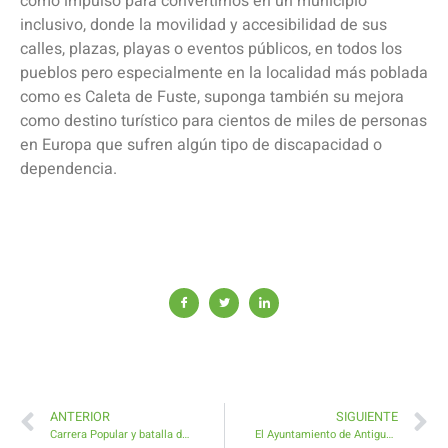
como impulso para convertirnos en un municipio
inclusivo, donde la movilidad y accesibilidad de sus
calles, plazas, playas o eventos públicos, en todos los
pueblos pero especialmente en la localidad más poblada
como es Caleta de Fuste, suponga también su mejora
como destino turístico para cientos de miles de personas
en Europa que sufren algún tipo de discapacidad o
dependencia.
ANTERIOR
SIGUIENTE
Carrera Popular y batalla del Agua en las Fiestas en Honor a San Roque en Valles de Ortega
El Ayuntamiento de Antigua sustituirá la antena de señal de TV de Caleta de Fuste ampliando su cobertura y servicio