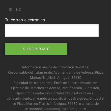
SI
NO
Tu correo electrónico
Información básica de protección de datos:
Responsable del tratamiento: Ayuntamiento de Antigua. Plaza
Marcos Trujillo,1. Antigua. 35630
Finalidad del tratamiento: Envío de nuestro Newsletter.
Ejercicio de Derechos de Acceso, Rectificación, Supresión,
Oposición, Limitación, Portabilidad o retirada de su
consentimiento, enviando un escrito a nuestra dirección postal
en Plaza Marcos Trujillo,1. Antigua. 35630, o a través de
atencionalciudadano@ayto-antigua.es