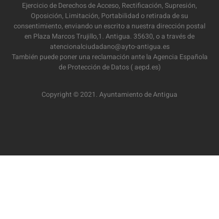
Ejercicio de Derechos de Acceso, Rectificación, Supresión,
Oposición, Limitación, Portabilidad o retirada de su
consentimiento, enviando un escrito a nuestra dirección postal
en Plaza Marcos Trujillo,1. Antigua. 35630, o a través de
atencionalciudadano@ayto-antigua.es
También puede poner una reclamación ante la Agencia Española
de Protección de Datos ( aepd.es)
Copyright © 2021. Ayuntamiento de Antigua