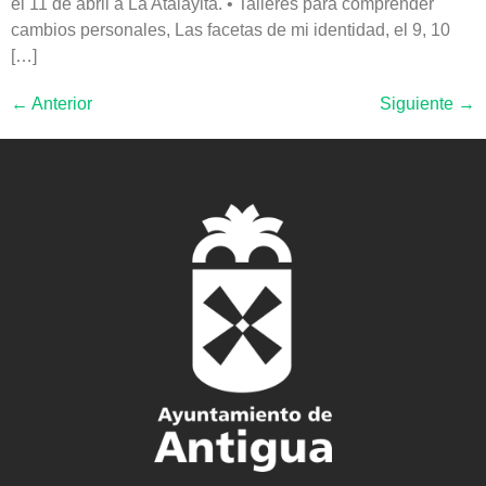
el 11 de abril a La Atalayita. • Talleres para comprender
cambios personales, Las facetas de mi identidad, el 9, 10
[…]
←
Anterior
Siguiente
→