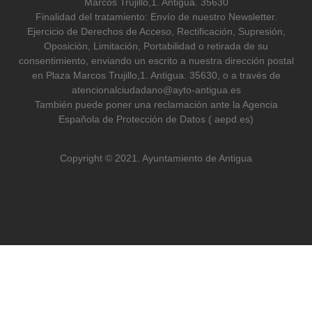
Marcos Trujillo,1. Antigua. 35630
Finalidad del tratamiento: Envío de nuestro Newsletter.
Ejercicio de Derechos de Acceso, Rectificación, Supresión,
Oposición, Limitación, Portabilidad o retirada de su
consentimiento, enviando un escrito a nuestra dirección postal
en Plaza Marcos Trujillo,1. Antigua. 35630, o a través de
atencionalciudadano@ayto-antigua.es
También puede poner una reclamación ante la Agencia
Española de Protección de Datos ( aepd.es)
Copyright © 2021. Ayuntamiento de Antigua