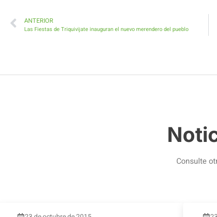
ANTERIOR
Las Fiestas de Triquivijate inauguran el nuevo merendero del pueblo
Noti
Consulte ot
23 de octubre de 2015
23