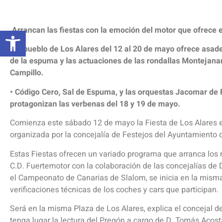
Abrir barra de herramientas
Arrancan las fiestas con la emoción del motor que ofrece 
• El pueblo de Los Alares del 12 al 20 de mayo ofrece asad
de la espuma y las actuaciones de las rondallas Montejanan
Campillo.
• Código Cero, Sal de Espuma, y las orquestas Jacomar de
protagonizan las verbenas del 18 y 19 de mayo.
Comienza este sábado 12 de mayo la Fiesta de Los Alares e
organizada por la concejalía de Festejos del Ayuntamiento d
Estas Fiestas ofrecen un variado programa que arranca los 
C.D. Fuertemotor con la colaboración de las concejalías de 
el Campeonato de Canarias de Slalom, se inicia en la misma
verificaciones técnicas de los coches y cars que participan.
Será en la misma Plaza de Los Alares, explica el concejal d
tenga lugar la lectura del Pregón a cargo de D. Tomás Acost