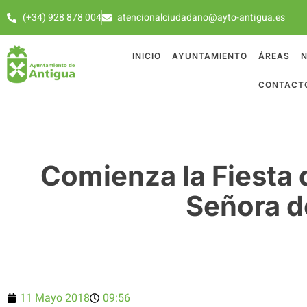
(+34) 928 878 004
atencionalciudadano@ayto-antigua.es
INICIO
AYUNTAMIENTO
ÁREAS
N
CONTACT
Comienza la Fiesta 
Señora d
11 Mayo 2018
09:56