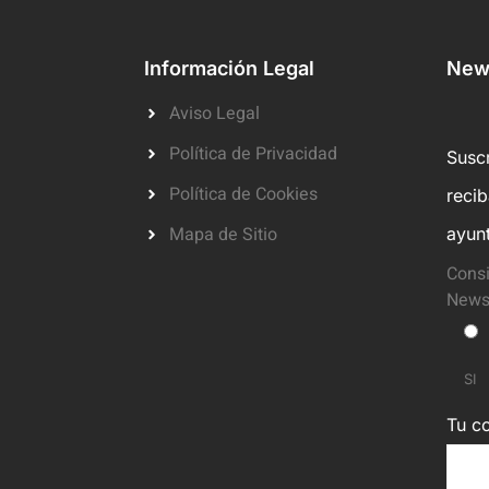
Información Legal
News
Aviso Legal
Política de Privacidad
Suscr
Política de Cookies
reci
Mapa de Sitio
ayun
Consi
Newsl
SI
Tu co