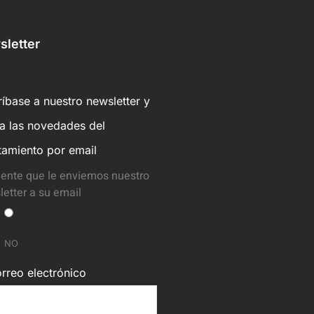
letter
íbase a nuestro newsletter y
ba las novedades del
tamiento por email
ente que le enviemos nuestro
etter a su email
NO
rreo electrónico