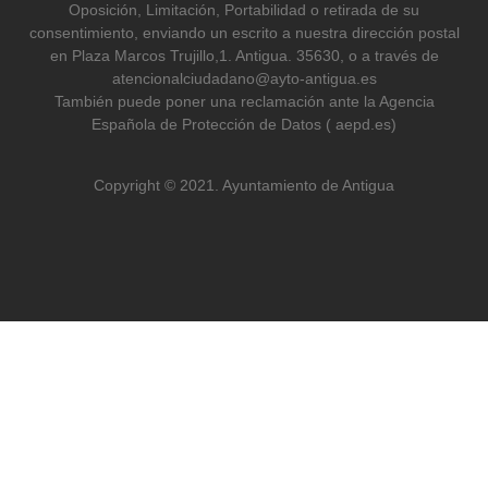
Oposición, Limitación, Portabilidad o retirada de su
consentimiento, enviando un escrito a nuestra dirección postal
en Plaza Marcos Trujillo,1. Antigua. 35630, o a través de
atencionalciudadano@ayto-antigua.es
También puede poner una reclamación ante la Agencia
Española de Protección de Datos ( aepd.es)
Copyright © 2021. Ayuntamiento de Antigua