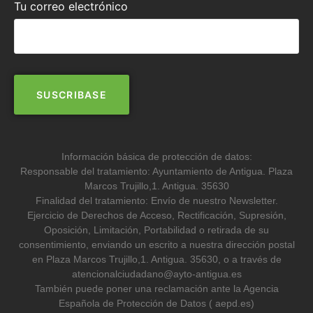
Tu correo electrónico
Información básica de protección de datos:
Responsable del tratamiento: Ayuntamiento de Antigua. Plaza
Marcos Trujillo,1. Antigua. 35630
Finalidad del tratamiento: Envío de nuestro Newsletter.
Ejercicio de Derechos de Acceso, Rectificación, Supresión,
Oposición, Limitación, Portabilidad o retirada de su
consentimiento, enviando un escrito a nuestra dirección postal
en Plaza Marcos Trujillo,1. Antigua. 35630, o a través de
atencionalciudadano@ayto-antigua.es
También puede poner una reclamación ante la Agencia
Española de Protección de Datos ( aepd.es)