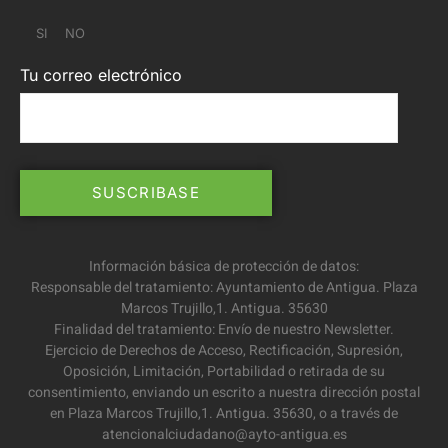
SI
NO
Tu correo electrónico
Información básica de protección de datos:
Responsable del tratamiento: Ayuntamiento de Antigua. Plaza
Marcos Trujillo,1. Antigua. 35630
Finalidad del tratamiento: Envío de nuestro Newsletter.
Ejercicio de Derechos de Acceso, Rectificación, Supresión,
Oposición, Limitación, Portabilidad o retirada de su
consentimiento, enviando un escrito a nuestra dirección postal
en Plaza Marcos Trujillo,1. Antigua. 35630, o a través de
atencionalciudadano@ayto-antigua.es