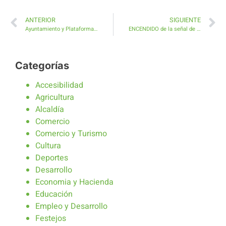
ANTERIOR
SIGUIENTE
Ayuntamiento y Plataforma Vecinal colaboran en las mejoras de la 2ª y 3ª Fase de El Castillo
ENCENDIDO de la señal de TV en Caleta de Fuste, Montaña Blanca y Monte Castillo
Categorías
Accesibilidad
Agricultura
Alcaldía
Comercio
Comercio y Turismo
Cultura
Deportes
Desarrollo
Economia y Hacienda
Educación
Empleo y Desarrollo
Festejos