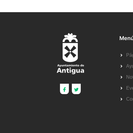
Menú
Pág
Ay
Not
Ev
Co