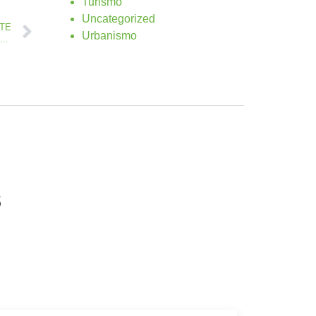
Turismo
Uncategorized
NTE
Urbanismo
gua publica la convocatoria de Subvención para Asociaciones Sociales por importe de 60.000 euros
s