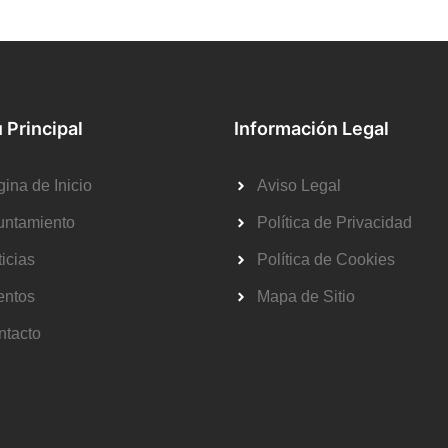
 Principal
Información Legal
ina de Inicio
Aviso Legal
untamiento
Política de Privacidad
icias
Política de Cookies
entos
Mapa de Sitio
ntacto