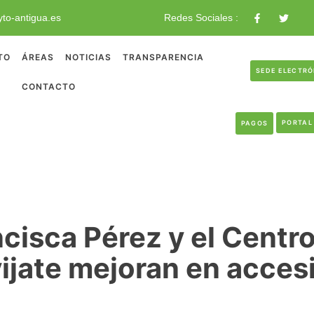
to-antigua.es
Redes Sociales :
TO
ÁREAS
NOTICIAS
TRANSPARENCIA
SEDE ELECTR
CONTACTO
PORTAL
PAGOS
ncisca Pérez y el Centro
vijate mejoran en accesi