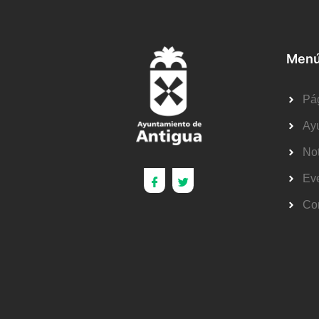
Menú
Pág
Ay
Not
Ev
Co