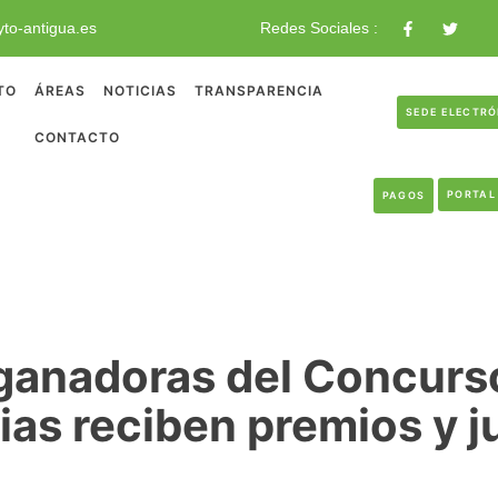
to-antigua.es
Redes Sociales :
TO
ÁREAS
NOTICIAS
TRANSPARENCIA
SEDE ELECTR
CONTACTO
PORTAL
PAGOS
 ganadoras del Concurs
ias reciben premios y 