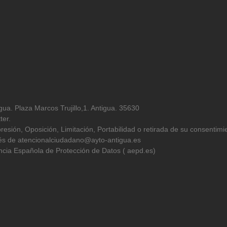
ua. Plaza Marcos Trujillo,1. Antigua. 35630
ter.
resión, Oposición, Limitación, Portabilidad o retirada de su consentimi
avés de atencionalciudadano@ayto-antigua.es
cia Española de Protección de Datos ( aepd.es)