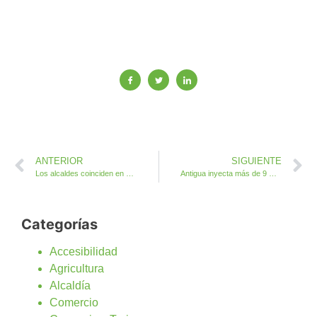
ANTERIOR
SIGUIENTE
Los alcaldes coinciden en consolidar la Mancomunidad de Municipios Centro Sur de Fuerteventura
Antigua inyecta más de 9 millones de euros en impulsar la contratación y ayudas directas a empresas y pymes
Categorías
Accesibilidad
Agricultura
Alcaldía
Comercio